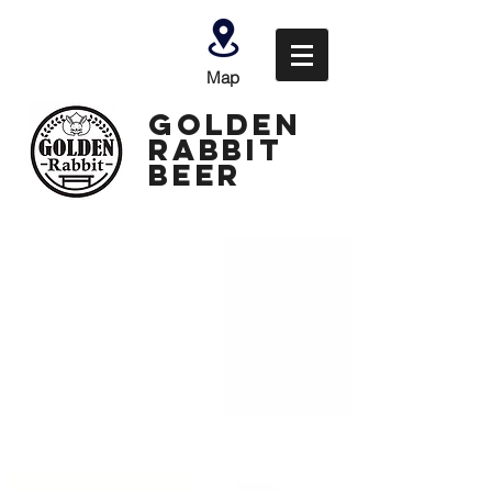
Map
GOLDEN
Rabbit
Beer