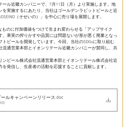
テール近畿カンパニーで、7月11日（月）より実施します。地
ンを実施するにあたり、当社はゴールデンラビットビールと近
OSEINO（そせいの）」を中心に売り場を展開します。
不要なものに付加価値をつけて生まれ変わらせる「アップサイク
す。果実の搾りかすや品質には問題ないが形が悪く廃棄となっ
トビールを開発しています。今回、当社のSDGsに取り組む
社流通営業本部とイオンリテール近畿カンパニーが賛同し、共
リンビール株式会社流通営業本部とイオンリテール株式会社近
力を発信し、生産者の活動を応援することに貢献します。
.doc
ビールキャンペーンリリース
KB