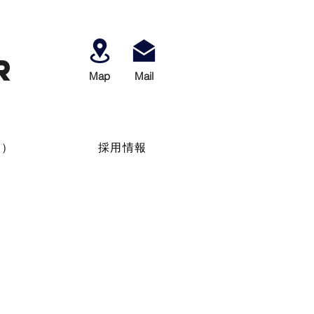
r
Map
​Mail
せ）
採用情報