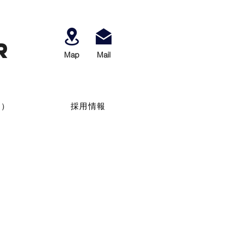
r
Map
​Mail
せ）
採用情報