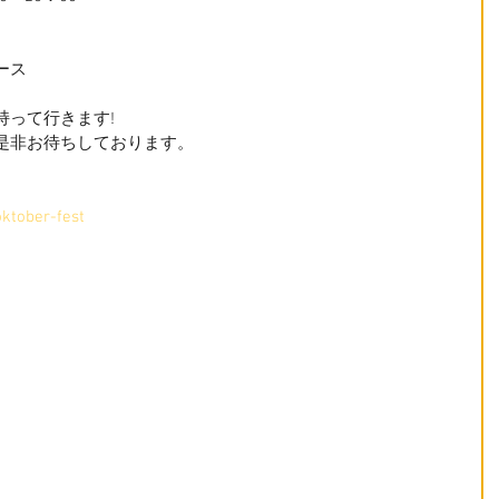
ース
持って行きます!
是非お待ちしております。
ktober-fest