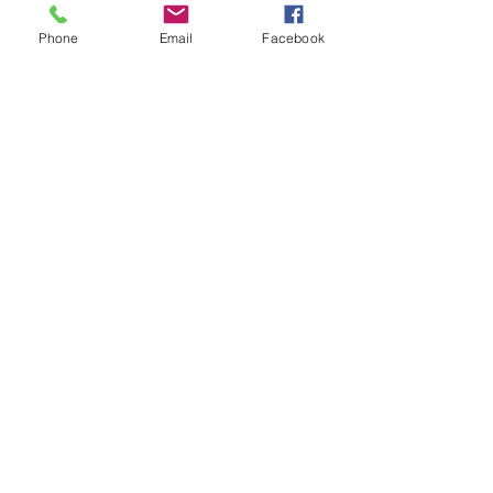
4月営業時間カレンダー
Phone
Email
Facebook
八朔セゾン開栓！
平日ランチ、はじめます。
今週のタップルーム