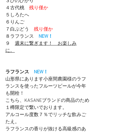
３ひのひかり　
４古代桃　
残り僅か
５しろたへ
６りんご　
７白ぶどう　
残り僅か
８ラフランス　
NEW！
９　
週末に繋ぎます！　お楽しみ
に。
ラフランス　
NEW！
山形県にあります小座間農園様のラフ
ランスを使ったフルーツビールが今年
も開栓！
こちら、KASANEブランドの商品のため
１樽限定で繋いでおります。
アルコール度数７％でリッチな飲みご
たえ。
ラフランスの香りが抜ける高級感のあ