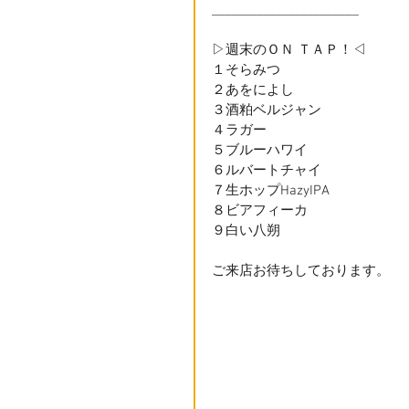
_______________________
▷週末のＯＮ ＴＡＰ！◁
１そらみつ
２あをによし
３酒粕ベルジャン
４ラガー
５ブルーハワイ
６ルバートチャイ
７生ホップHazyIPA
８ビアフィーカ
９白い八朔
ご来店お待ちしております。