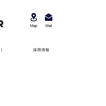
r
Map
​Mail
せ）
採用情報