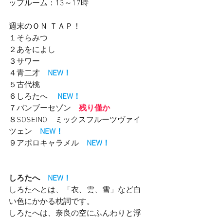
ップルーム：13～17時　　
週末のＯＮ ＴＡＰ！
１そらみつ
２あをによし
３サワー　　
４青二才　
NEW！
５古代桃　
６しろたへ　 
NEW！
７バンブーセゾン　
残り僅か
８SOSEINO　ミックスフルーツヴァイ
ツェン　
NEW！
９アポロキャラメル　
NEW！
しろたへ　
NEW！
しろたへとは、「衣、雲、雪」など白
い色にかかる枕詞です。
しろたへは、奈良の空にふんわりと浮