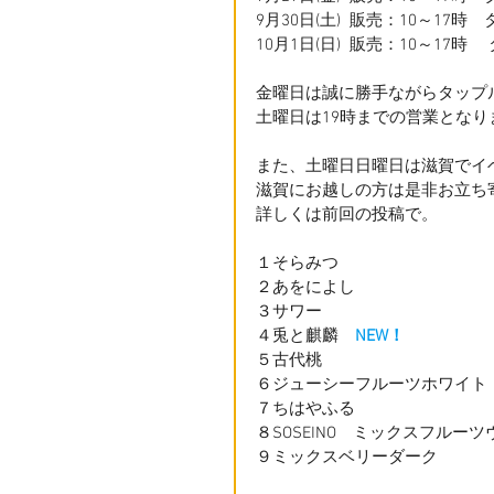
9月30日(土)  販売：10～17時
10月1日(日)  販売：10～17時
金曜日は誠に勝手ながらタップ
土曜日は19時までの営業とな
また、土曜日日曜日は滋賀でイ
滋賀にお越しの方は是非お立ち
詳しくは前回の投稿で。
１そらみつ
２あをによし
３サワー　　
４兎と麒麟　
NEW！
５古代桃　
６ジューシーフルーツホワイト　 
７ちはやふる
８SOSEINO　ミックスフルー
９ミックスベリーダーク