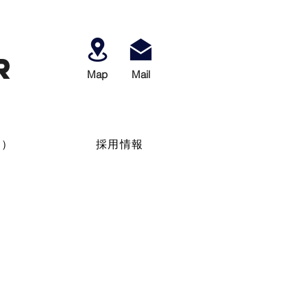
r
Map
​Mail
せ）
採用情報