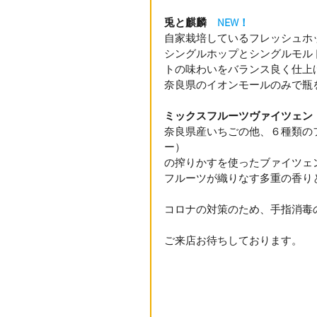
兎と麒麟　
NEW！
自家栽培しているフレッシュホッ
シングルホップとシングルモルト
トの味わいをバランス良く仕上
奈良県のイオンモールのみで瓶
ミックスフルーツヴァイツェン
奈良県産いちごの他、６種類の
ー）
の搾りかすを使ったブァイツェ
フルーツが織りなす多重の香り
コロナの対策のため、手指消毒
ご来店お待ちしております。