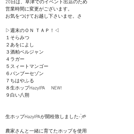
20日は、草津でのイベント出店のため
営業時間に変更がございます。
お気をつけてお越し下さいませ。さ
▷週末のＯＮ ＴＡＰ！◁
１そらみつ
２あをによし
３酒粕ベルジャン
４ラガー
５スィートマンゴー
６バンブーセゾン
７ちはやふる
８生ホップHazyIPA     NEW!
９白い八朔
生ホップHazyIPAが開栓致しました- ̗̀🌱
農家さんと一緒に育てたホップを使用