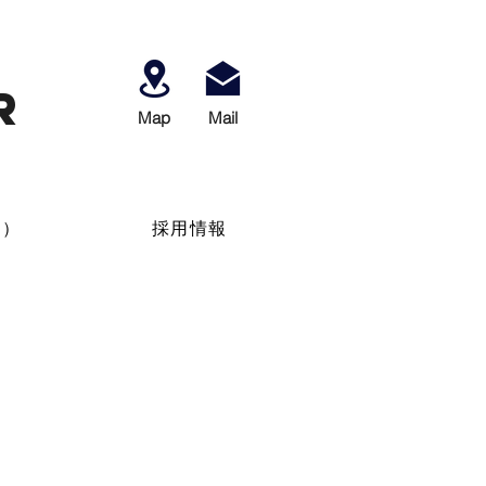
r
Map
​Mail
せ）
採用情報