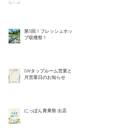
第5回！フレッシュホッ
プ収穫祭！
GWタップルーム営業と5
月営業日のお知らせ
にっぽん青果祭 出店