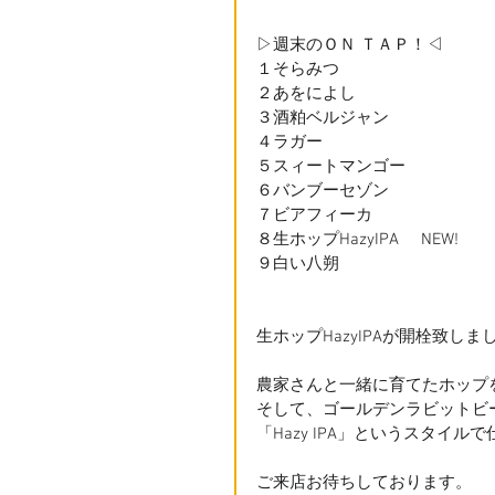
▷週末のＯＮ ＴＡＰ！◁
１そらみつ
２あをによし
３酒粕ベルジャン
４ラガー
５スィートマンゴー
６バンブーセゾン
７ビアフィーカ
８生ホップHazyIPA     NEW!
９白い八朔
生ホップHazyIPAが開栓致しました-
農家さんと一緒に育てたホップ
そして、ゴールデンラビットビ
「Hazy IPA」というスタイル
ご来店お待ちしております。