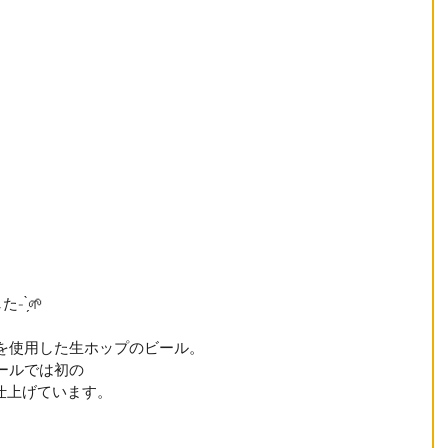
 ̗̀🌱
を使用した生ホップのビール。
ールでは初の
で仕上げています。