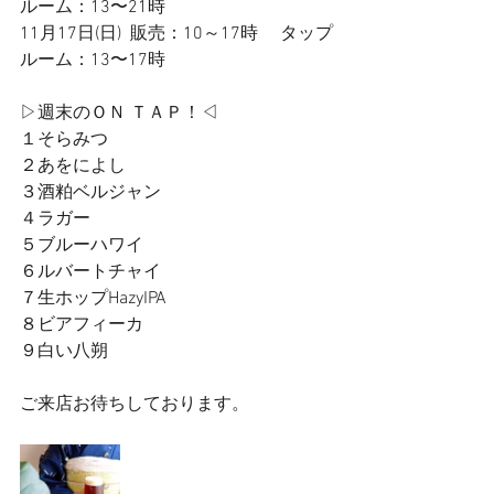
ルーム：13〜21時
11月17日(日)  販売：10～17時　 タップ
ルーム：13〜17時
▷週末のＯＮ ＴＡＰ！◁
１そらみつ
２あをによし
３酒粕ベルジャン
４ラガー
５ブルーハワイ
６ルバートチャイ
７生ホップHazyIPA
８ビアフィーカ
９白い八朔
ご来店お待ちしております。