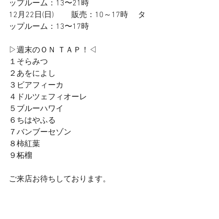
ップルーム：13〜21時
12月22日(日)         販売：10～17時　 タ
ップルーム：13〜17時
▷週末のＯＮ ＴＡＰ！◁
１そらみつ
２あをによし
３ビアフィーカ
４ドルツェフィオーレ
５ブルーハワイ
６ちはやふる
７バンブーセゾン
８柿紅葉
９柘榴
ご来店お待ちしております。