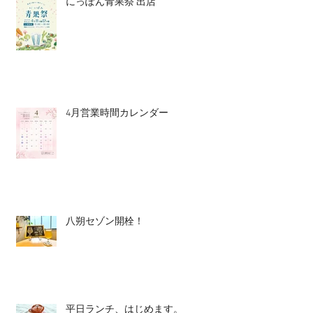
にっぽん青果祭 出店
4月営業時間カレンダー
八朔セゾン開栓！
平日ランチ、はじめます。