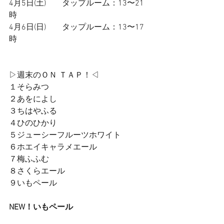
4月5日(土)        タップルーム：13〜21
時
4月6日(日)        タップルーム：13〜17
時
▷週末のＯＮ ＴＡＰ！◁
１そらみつ
２あをによし
３ちはやふる
４ひのひかり
５ジューシーフルーツホワイト
６ホエイキャラメエール
７梅ふふむ
８さくらエール
９いもペール
NEW！いもペール