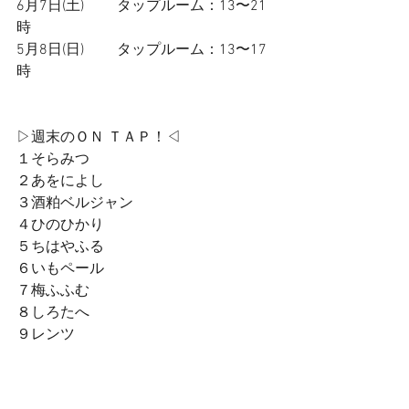
6月7日(土)         タップルーム：13〜21
時
5月8日(日)         タップルーム：13〜17
時
▷週末のＯＮ ＴＡＰ！◁
１そらみつ
２あをによし
３酒粕ベルジャン
４ひのひかり
５ちはやふる
６いもペール
７梅ふふむ
８しろたへ
９レンツ