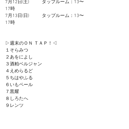
7月12日(土)           タップルーム：13〜
17時
7月13日(日)           タップルーム：13〜
17時
▷週末のＯＮ ＴＡＰ！◁
１そらみつ
２あをによし
３酒粕ベルジャン
４えめらるど
５ちはやふる
６いもペール 
７黒耀
８しろたへ
９レンツ