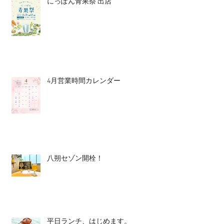
にっぽん青果祭 出店
4月営業時間カレンダー
八朔セゾン開栓！
平日ランチ、はじめます。