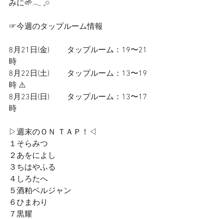
みに🌱𓂃 𓈒𓏸
☞今週のタップルーム情報
8月21日(金)         タップルーム：19〜21
時
8月22日(土)         タップルーム：13〜19
時 ⚠️
8月23日(日)         タップルーム：13〜17
時
▷週末のＯＮ ＴＡＰ！◁
１そらみつ
２あをによし
３ちはやふる
４しろたへ
５酒粕ベルジャン
６ひまわり
７黒耀