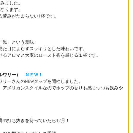
てみました。
になります。
る苦みがたまらない1杯です。
「黒」という意味
見た目によらずスッキリとした味わいです。
せるアロマと大麦のロースト香を感じる１杯です。
ルワリー）　
ＮＥＷ！
ワリーさんのNEWタップを開栓しました。
。アメリカンスタイルなのでホップの香りも感じつつも飲みや
樽の打ち抜きを待っていたら12月！