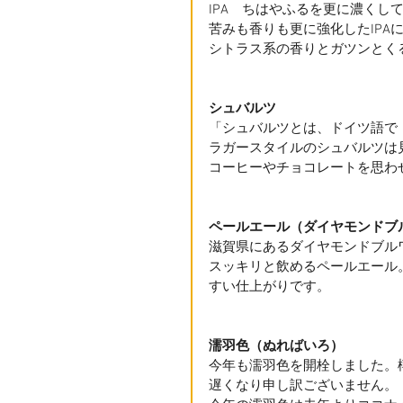
IPA　ちはやふるを更に濃くし
苦みも香りも更に強化したIPA
シトラス系の香りとガツンとく
シュバルツ　
「シュバルツとは、ドイツ語で
ラガースタイルのシュバルツは
コーヒーやチョコレートを思わ
ペールエール（ダイヤモンドブ
滋賀県にあるダイヤモンドブル
スッキリと飲めるペールエール
すい仕上がりです。
濡羽色（ぬればいろ）
今年も濡羽色を開栓しました。
遅くなり申し訳ございません。