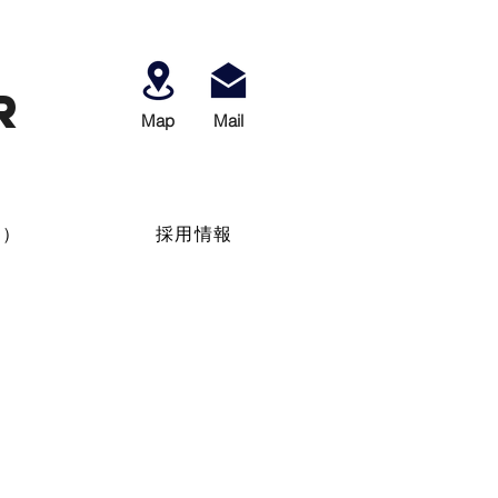
r
Map
​Mail
せ）
採用情報