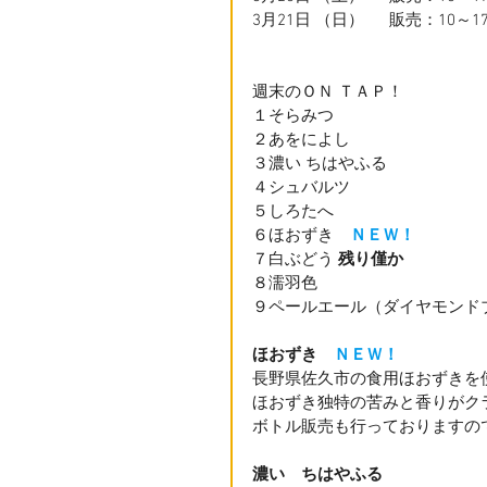
3月21日 （日） 　 販売：10～
週末のＯＮ ＴＡＰ！
１そらみつ
２あをによし
３濃い ちはやふる　
４シュバルツ
５しろたへ　
６ほおずき　
ＮＥＷ！
７白ぶどう 
残り僅か
８濡羽色　
９ペールエール（ダイヤモンド
ほおずき　
ＮＥＷ！
長野県佐久市の食用ほおずきを
ほおずき独特の苦みと香りがク
ボトル販売も行っておりますの
濃い　ちはやふる　