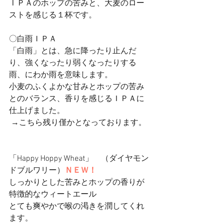
ＩＰＡのホップの苦みと、大麦のロー
ストを感じる１杯です。
〇白雨ＩＰＡ
「白雨」とは、急に降ったり止んだ
り、強くなったり弱くなったりする
雨、にわか雨を意味します。
小麦のふくよかな甘みとホップの苦み
とのバランス、香りを感じるＩＰＡに
仕上げました。
 →こちら残り僅かとなっております。
「Happy Hoppy Wheat」　（ダイヤモン
ドブルワリー）
ＮＥＷ！
しっかりとした苦みとホップの香りが
特徴的なウィートエール
とても爽やかで喉の渇きを潤してくれ
ます。