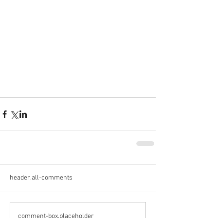
header.all-comments
comment-box.placeholder