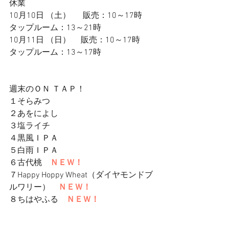
休業
10月10日 （土）　  販売：10～17時　
タップルーム：13～21時　
10月11日 （日）　 販売：10～17時　
タップルーム：13～17時　
週末のＯＮ ＴＡＰ！
１そらみつ
２あをによし
３塩ライチ　
４黒風ＩＰＡ
５白雨ＩＰＡ
６古代桃　
ＮＥＷ！
７Happy Hoppy Wheat（ダイヤモンドブ
ルワリー）　
ＮＥＷ！
８ちはやふる　
ＮＥＷ！