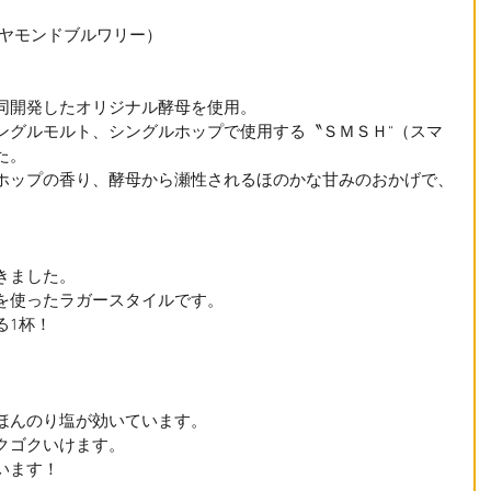
y（ダイヤモンドブルワリー）　
同開発したオリジナル酵母を使用。
ングルモルト、シングルホップで使用する〝ＳＭＳＨ“（スマ
た。
ホップの香り、酵母から瀬性されるほのかな甘みのおかげで、
きました。
を使ったラガースタイルです。
る1杯！
ほんのり塩が効いています。
クゴクいけます。
います！