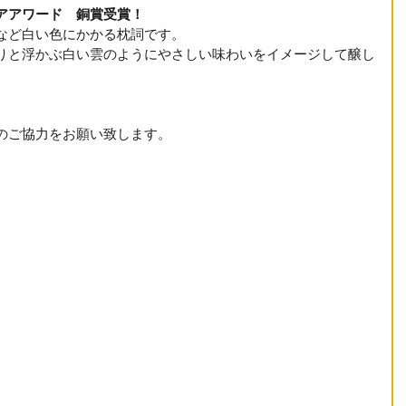
アアワード　銅賞受賞！　
など白い色にかかる枕詞です。
りと浮かぶ白い雲のようにやさしい味わいをイメージして醸し
のご協力をお願い致します。