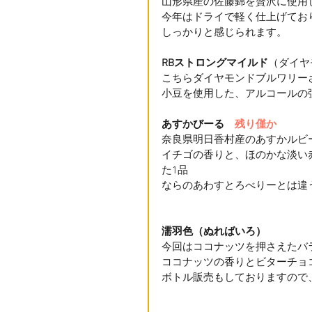
山形県産の佐藤錦を贅沢に使用
今年はドライで軽く仕上げてお
しっかりと感じられます。
RBストロングマイルド
（ダイヤ
こちらダイヤモンドブルワリー
小豆を使用した、アルコールの
あすかびーる　
残り僅か
奈良県明日香村産のあすかルビ
イチゴの香りと、ほのかな淡い
た1品
ならのあわすとろべりーとは違
濡羽色（ぬればいろ）
今回はココナッツを押さえたバ
ココナッツの香りとビターチョ
ボトル販売もしておりますので