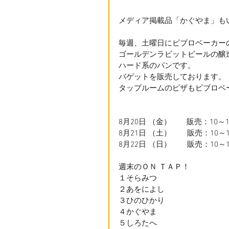
メディア掲載品「かぐやま」も
毎週、土曜日にビブロベーカー
ゴールデンラビットビールの醸
ハード系のパンです。
バゲットを販売しております。
タップルームのピザもビブロベ
8月20日 （金）　　販売：10
8月21日 （土）  　  販売：1
8月22日 （日） 　   販売：
週末のＯＮ ＴＡＰ！
１そらみつ
２あをによし
３ひのひかり　
４かぐやま　
５しろたへ　