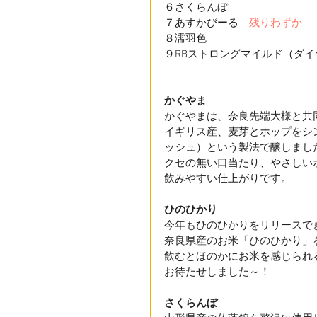
６さくらんぼ　
７あすかびーる　
残りわずか
８濡羽色　
９RBストロングマイルド（ダ
かぐやま　
かぐやまは、奈良先端大様と共
イギリス産、麦芽とホップをシ
ッシュ）という製法で醸しまし
クセの無い口当たり、やさしい
飲みやすい仕上がりです。
ひのひかり
今年もひのひかりをリリースで
奈良県産のお米「ひのひかり」
飲むとほのかにお米を感じられ
お待たせしました～！
さくらんぼ