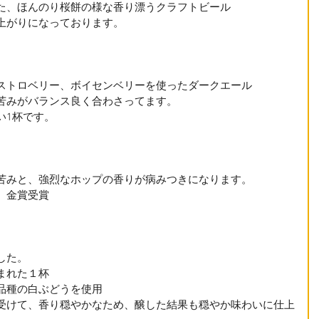
た、ほんのり桜餅の様な香り漂うクラフトビール
上がりになっております。
ストロベリー、ボイセンベリーを使ったダークエール
苦みがバランス良く合わさってます。
い1杯です。
苦みと、強烈なホップの香りが病みつきになります。
　金賞受賞
した。
まれた１杯
品種の白ぶどうを使用
受けて、香り穏やかなため、醸した結果も穏やか味わいに仕上