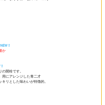
　
NEW！
僅か
W！
りの開栓です。
」用にアレンジした青二才
ッキリとした味わいが特徴的。