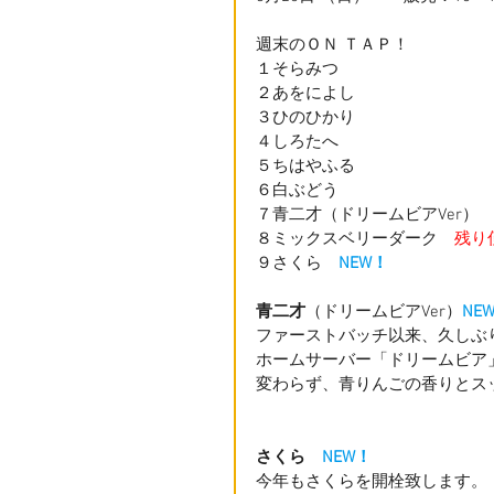
週末のＯＮ ＴＡＰ！
１そらみつ
２あをによし
３ひのひかり　
４しろたへ
５ちはやふる　
６白ぶどう　
７青二才（ドリームビアVer）
８ミックスベリーダーク　
残り
９さくら　
NEW！
青二才
（ドリームビアVer）
NE
ファーストバッチ以来、久しぶ
ホームサーバー「ドリームビア
変わらず、青りんごの香りとス
さくら　
NEW！
今年もさくらを開栓致します。