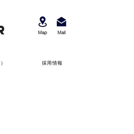
r
Map
​Mail
せ）
採用情報