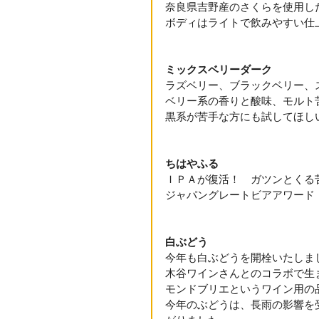
奈良県吉野産のさくらを使用し
ボディはライトで飲みやすい仕
ミックスベリーダーク
ラズベリー、ブラックベリー、
ベリー系の香りと酸味、モルト
黒系が苦手な方にも試してほし
ちはやふる
ＩＰＡが復活！　ガツンとくる
ジャパングレートビアアワード
白ぶどう　
今年も白ぶどうを開栓いたしま
木谷ワインさんとのコラボで生
モンドブリエというワイン用の
今年のぶどうは、長雨の影響を