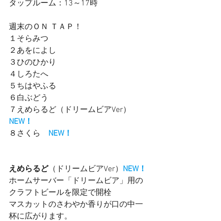
タップルーム：13～17時　　
週末のＯＮ ＴＡＰ！
１そらみつ
２あをによし
３ひのひかり　
４しろたへ
５ちはやふる　
６白ぶどう　
７えめらるど（ドリームビアVer）　
NEW！
８さくら　
NEW！
えめらるど
（ドリームビアVer）
NEW！
ホームサーバー「ドリームビア」用の
クラフトビールを限定で開栓
マスカットのさわやか香りが口の中一
杯に広がります。