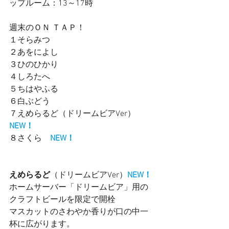
ップルーム：13～17時　　
週末のＯＮ ＴＡＰ！
１そらみつ
２あをによし
３ひのひかり　
４しろたへ
５ちはやふる　
６白ぶどう　
７えめらるど（ドリームビアVer）　
NEW！
８さくら　
NEW！
えめらるど
（ドリームビアVer）
NEW！
ホームサーバー「ドリームビア」用の
クラフトビールを限定で開栓
マスカットのさわやか香りが口の中一
杯に広がります。