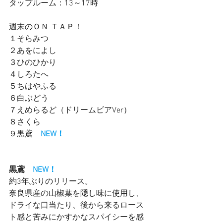
タップルーム：13～17時　　
週末のＯＮ ＴＡＰ！
１そらみつ
２あをによし
３ひのひかり　
４しろたへ
５ちはやふる　
６白ぶどう　
７えめらるど（ドリームビアVer）　
８さくら
９黒鳶　
NEW！
黒鳶　
NEW！
約3年ぶりのリリース。
奈良県産の山椒葉を隠し味に使用し、
ドライな口当たり、後から来るロース
ト感と苦みにかすかなスパイシーを感