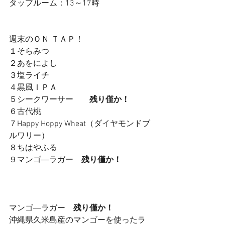
タップルーム：13～17時　
週末のＯＮ ＴＡＰ！
１そらみつ
２あをによし
３塩ライチ　　
４黒風ＩＰＡ
５シークワーサー　
　残り僅か！
６古代桃　
７Happy Hoppy Wheat（ダイヤモンドブ
ルワリー）　
８ちはやふる　
９マンゴ―ラガー　
残り僅か！
マンゴ―ラガー　
残り僅か！
沖縄県久米島産のマンゴーを使ったラ