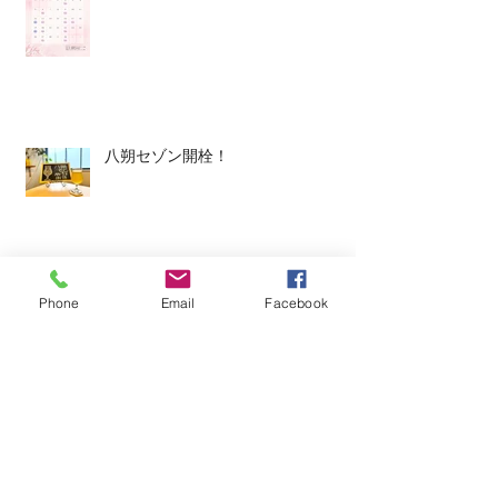
八朔セゾン開栓！
平日ランチ、はじめます。
Phone
Email
Facebook
今週のタップルーム