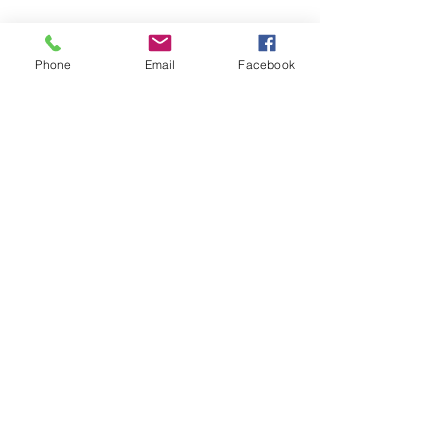
4月営業時間カレンダー
Phone
Email
Facebook
八朔セゾン開栓！
平日ランチ、はじめます。