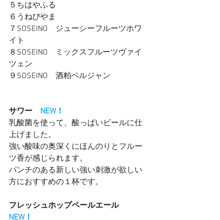
５ちはやふる　
６うねびやま　
７SOSEINO　ジューシーフルーツホワ
イト
８SOSEINO　ミックスフルーツヴァイ
ツェン
９SOSEINO　酒粕ベルジャン　
サワー　
NEW！
乳酸菌を使って、酸っぱいビールに仕
上げました。
強い酸味の奥深くにほんのりとフルー
ツ香が感じられます。
パンチのある新しい強い刺激が欲しい
方におすすめの１杯です。
フレッシュホップペールエール　
NEW！