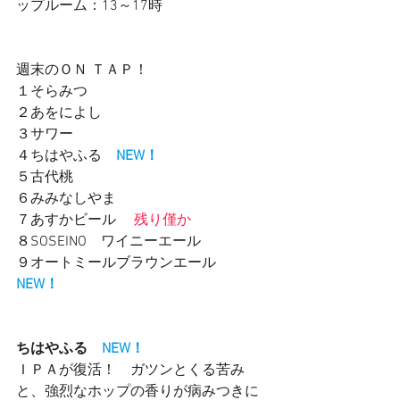
ップルーム：13～17時　　
週末のＯＮ ＴＡＰ！
１そらみつ
２あをによし
３サワー　　
４ちはやふる　
NEW！
５古代桃　
６みみなしやま　
７あすかビール 　
残り僅か
８SOSEINO　ワイニーエール　
９オートミールブラウンエール　
NEW！
ちはやふる　
NEW！
ＩＰＡが復活！　ガツンとくる苦み
と、強烈なホップの香りが病みつきに