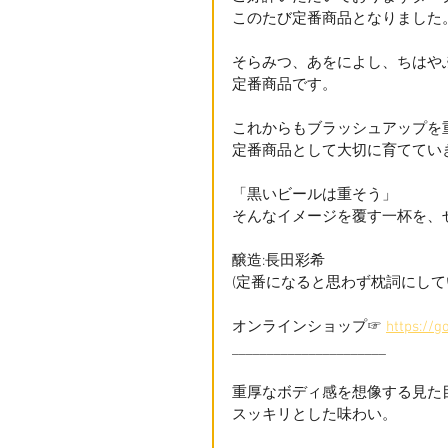
このたび定番商品となりました
そらみつ、あをによし、ちはや
定番商品です。
これからもブラッシュアップを
定番商品として大切に育ててい
「黒いビールは重そう」
そんなイメージを覆す一杯を、
醸造:長田彩希
(定番になると思わず枕詞にして
オンラインショップ☞ 
https://g
______________________
重厚なボディ感を想像する見た
スッキリとした味わい。