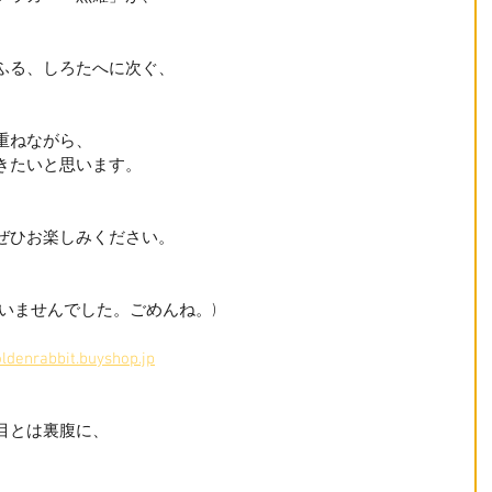
。
ふる、しろたへに次ぐ、
重ねながら、
きたいと思います。
ぜひお楽しみください。
いませんでした。ごめんね。)
oldenrabbit.buyshop.jp
目とは裏腹に、