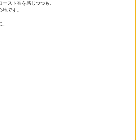
ロースト香を感じつつも、
心地です。
に、
。