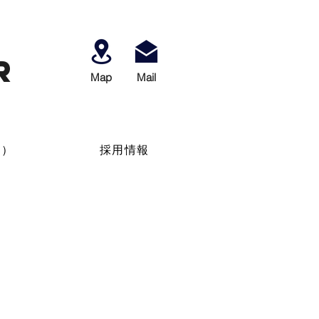
r
Map
​Mail
せ）
採用情報