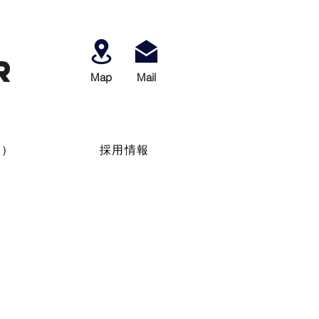
r
Map
​Mail
せ）
採用情報