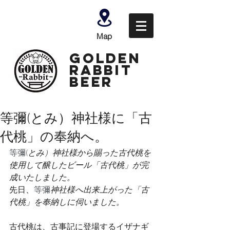
Map
GOLDEN
Rabbit
Beer
等彌(とみ）神社様に「古
代桃」の奉納へ。
等彌(
とみ
）
神社様から賜った古代桃を
使用して醸したビール「古代桃」が完
成いたしました。
先日、
等彌
神社様へ出来上がった「古
代桃」を奉納しに伺いました。
古代桃は、古事記に登場するイザナギ