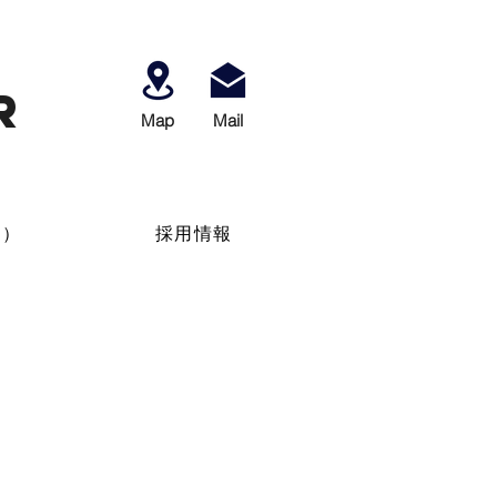
r
Map
​Mail
せ）
採用情報