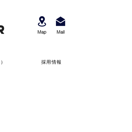
r
Map
​Mail
せ）
採用情報