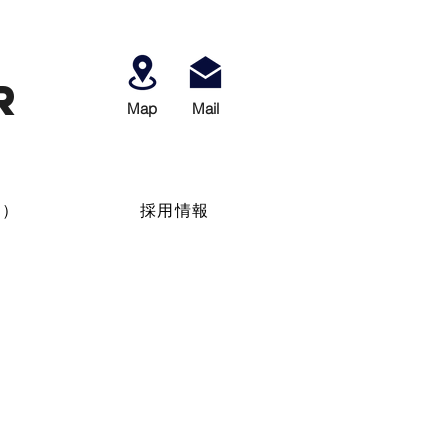
r
Map
​Mail
せ）
採用情報