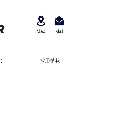
r
Map
​Mail
せ）
採用情報