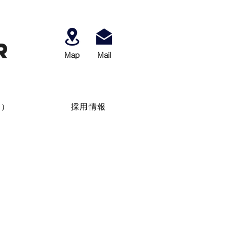
r
Map
​Mail
せ）
採用情報