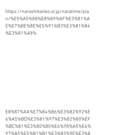
https://narashikanko.or.jp/naratime/pla
n/%E5%A5%88%E8%89%AF%E3%81%A
E%E7%BE%8E%E5%91%B3%E3%81%84
%E3%81%A8%
E8%87%AA%E7%84%B6%E3%82%92%E
6%A5%BD%E3%81%97%E3%82%80%EF
%BC%81%E3%80%80%E6%98%A5%E6%
97%A5%E5%B1%B1%E3%83%9E%E3%8