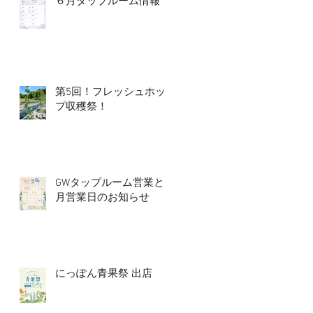
６月タップルーム情報
第5回！フレッシュホッ
プ収穫祭！
GWタップルーム営業と5
月営業日のお知らせ
にっぽん青果祭 出店