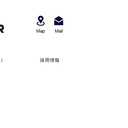
r
Map
​Mail
せ）
採用情報