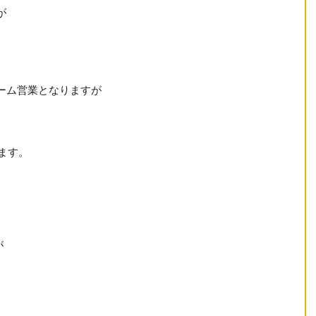
が
ーム営業となりますが
します。
が