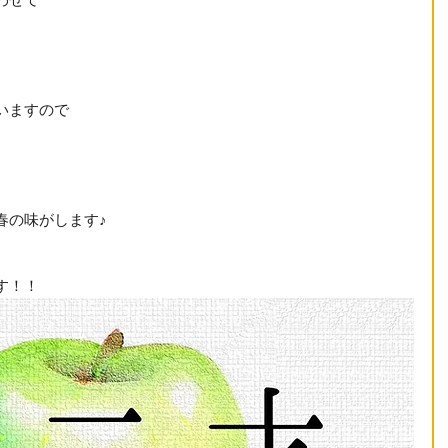
わせて
いますので
春の味がします♪　
す！！