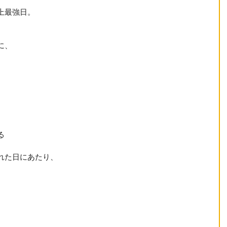
上最強日。
に、
る
れた日にあたり、
、