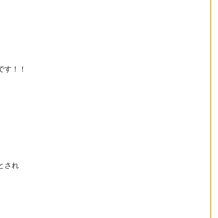
です！！
）
とされ