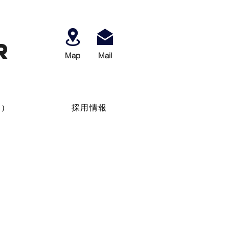
r
Map
​Mail
せ）
採用情報