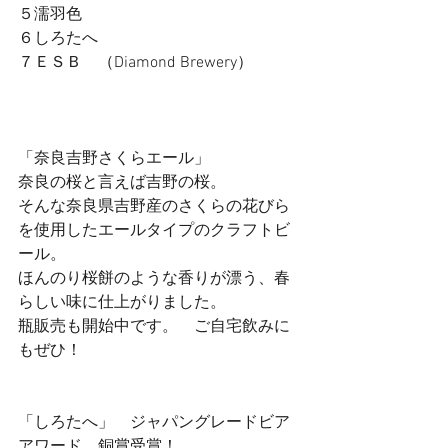
５濡羽色
６しろたへ
７ＥＳＢ　（Diamond Brewery）
「奈良吉野さくらエール」
奈良の桜と言えば吉野の桜。
そんな奈良県吉野産のさくらの花びら
を使用したエールタイプのクラフトビ
ール。
ほんのり桜餅のような香りが漂う、春
らしい味に仕上がりました。
瓶販売も開始中です。　ご自宅飲みに
もぜひ！
「しろたへ」　ジャパングレードビア
アワード　銅賞受賞！