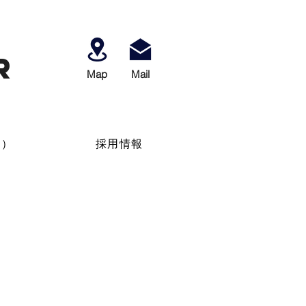
r
Map
​Mail
せ）
採用情報