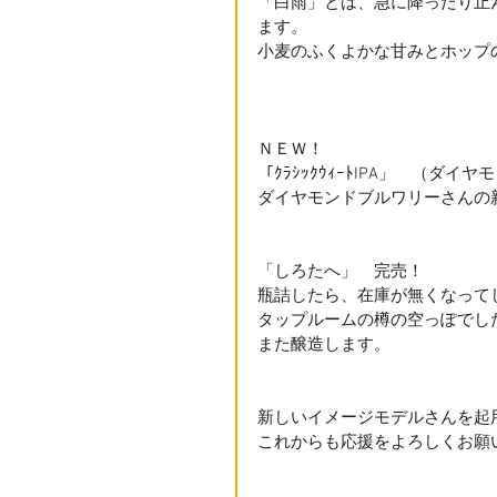
「白雨」とは、急に降ったり止
ます。
小麦のふくよかな甘みとホップ
ＮＥＷ！
「ｸﾗｼｯｸｳｨｰﾄIPA」　（ダイ
ダイヤモンドブルワリーさんの新
「しろたへ」　完売！
瓶詰したら、在庫が無くなって
タップルームの樽の空っぽでし
また醸造します。
新しいイメージモデルさんを起
これからも応援をよろしくお願