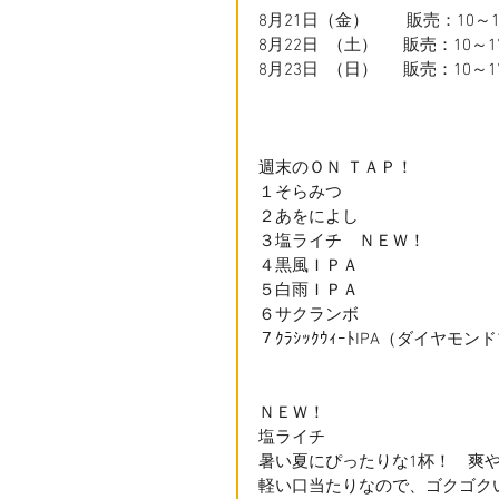
8月21日（金）　　 販売：10～
8月22日  （土）　  販売：10
8月23日  （日）　  販売：10
週末のＯＮ ＴＡＰ！
１そらみつ
２あをによし
３塩ライチ　ＮＥＷ！
４黒風ＩＰＡ
５白雨ＩＰＡ
６サクランボ
７ｸﾗｼｯｸｳｨｰﾄIPA（ダイヤモ
ＮＥＷ！
塩ライチ
暑い夏にぴったりな1杯！　爽
軽い口当たりなので、ゴクゴク