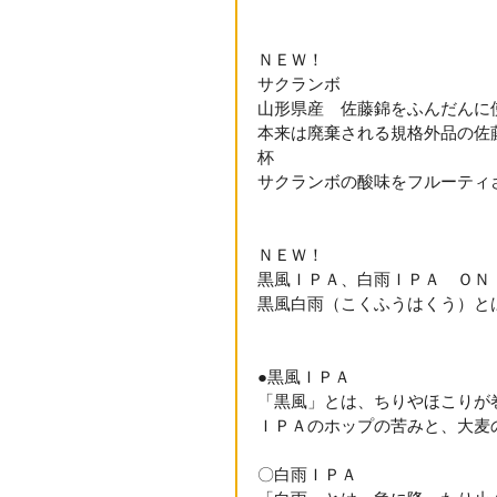
ＮＥＷ！
サクランボ
山形県産　佐藤錦をふんだんに
本来は廃棄される規格外品の佐
杯
サクランボの酸味をフルーティ
ＮＥＷ！
黒風ＩＰＡ、白雨ＩＰＡ　ＯＮ
黒風白雨（こくふうはくう）と
●黒風ＩＰＡ
「黒風」とは、ちりやほこりが
ＩＰＡのホップの苦みと、大麦
〇白雨ＩＰＡ