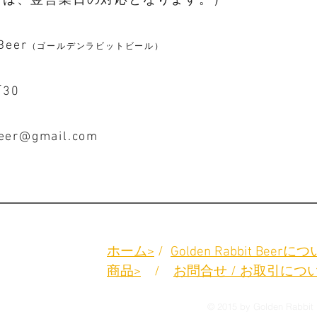
場合は、翌営業日の対応となります。）
Beer
（ゴールデンラビットビール）
30
4
beer@gmail.com
サイトマップ
ホーム>
/
Golden Rabbit B
eerにつ
商品>
/
お問合せ
/
お取引につ
© 2015 by Golden Rabbit