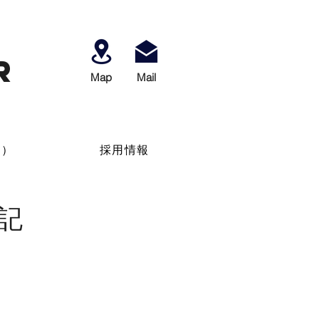
r
Map
​Mail
せ）
採用情報
記