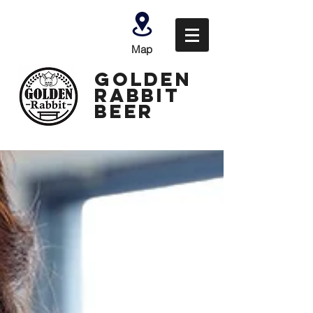
Map
GOLDEN
Rabbit
Beer