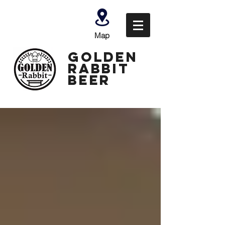
Map
GOLDEN
Rabbit
Beer