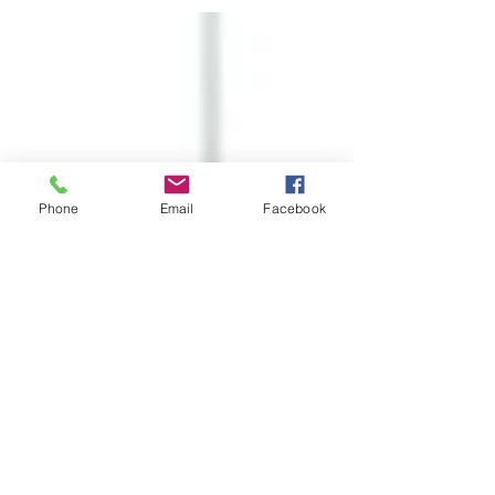
2月17日 （金） 販売：10～17時 タップル
ーム：19～21時 2月18日 （土） 販売：10～
17時 タップルーム：13～21時 2月19日 （日）
販売：10～17時 タップルーム：13～17時 週
末のＯＮ ＴＡＰ！ １そらみつ ２あをによし...
Phone
Email
Facebook