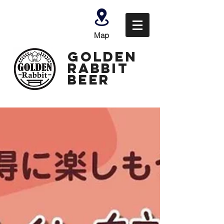
Map
GOLDEN
Rabbit
Beer