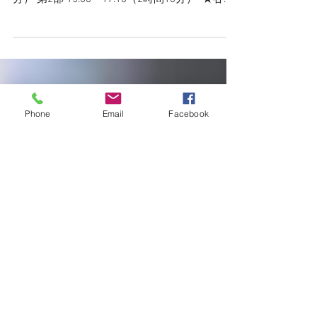
報&イベント情報
今週のイベント情報 ◾︎和酒フェス ◾︎ ⁡ 日時: 11月
9日(土)、10日(日) 第1部 12:00～14:10（2時間10
分） 第2部 15:00～17:10（2時間10分） ⁡ ★各部
入替え制 ★受付は各部15分前から ⁡ 場所: 大阪ベ
Phone
Email
Facebook
イタワー ⁡ 詳しくは☟...