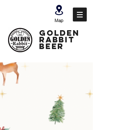
Map
GOLDEN
Rabbit
Beer