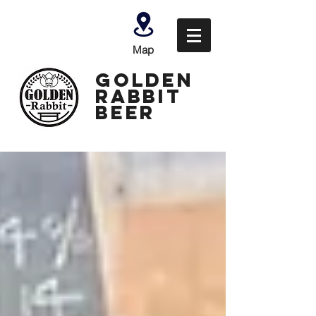
Map
GOLDEN
Rabbit
Beer