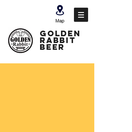
Map
GOLDEN
Rabbit
Beer