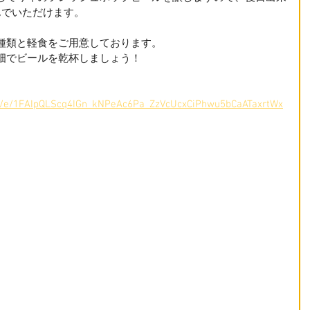
んでいただけます。
種類と軽食をご用意しております。
畑でビールを乾杯しましょう！
/d/e/1FAIpQLScq4IGn_kNPeAc6Pa_ZzVcUcxCiPhwu5bCaATaxrtWx