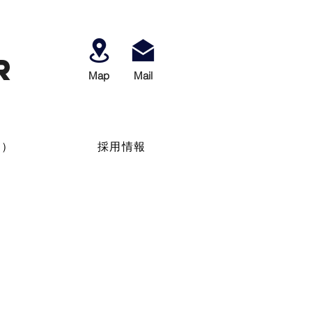
r
Map
​Mail
せ）
採用情報