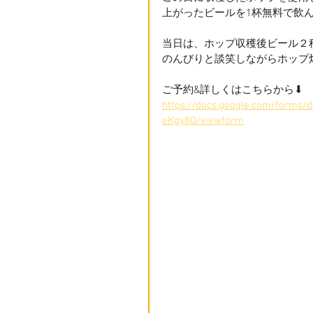
上がったビールを1杯無料で飲
当日は、ホップ収穫後ビール２
のんびりと談笑しながらホップ
ご予約&詳しくはこちらから⬇︎
https://docs.google.com/forms
eKgy8Q/viewform