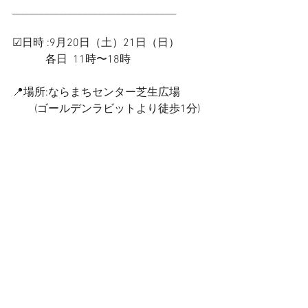
__________________________________
☑︎日時 :9月20日（土）21日（日）
            各日  11時〜18時
📍場所:ならまちセンター芝生広場
        (ゴールデンラビットより徒歩1分)