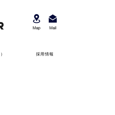
r
Map
​Mail
せ）
採用情報