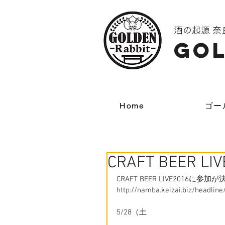
酒の起源 
GOL
Home
ゴー
CRAFT BEER LI
CRAFT BEER LIVE2016に
http://namba.keizai.biz/headline
5/28（土