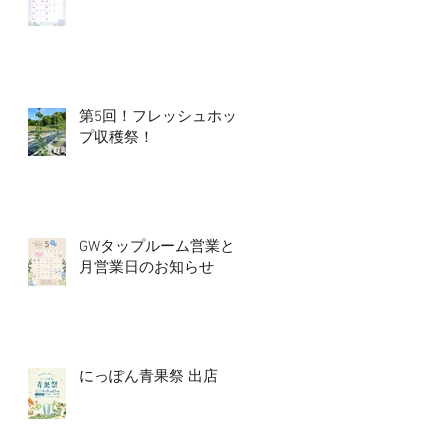
第5回！フレッシュホッ
プ収穫祭！
GWタップルーム営業と5
月営業日のお知らせ
にっぽん青果祭 出店