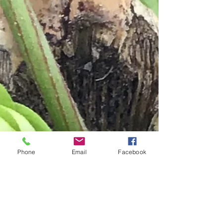
が掲載頂きました。 丁寧な取材と、ステキな写
真で、素晴らしい仕上がりにして頂きました。
下記、URLをクリック！ https://nara.jr-
central.co.jp/kankou...
Phone
Email
Facebook