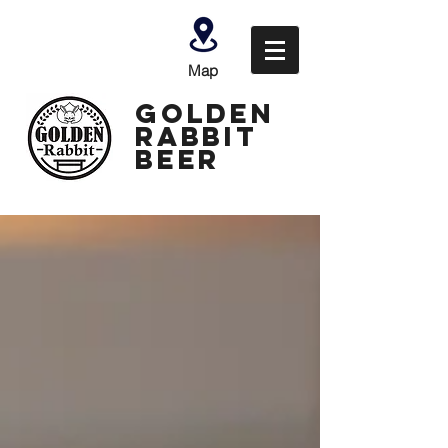
Map
GOLDEN
Rabbit
Beer